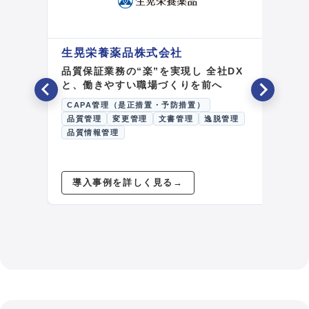
生晃栄養薬品株式会社
株
報連
品質保証業務の“楽”を実現し 全社DX
「
実現
と、働きやすい職場づくりを前へ
拠
用
CAPA管理（是正措置・予防措置）
品質管理
変更管理
文書管理
逸脱管理
詳
品質情報管理
C
文
導入事例を詳しく見る
→