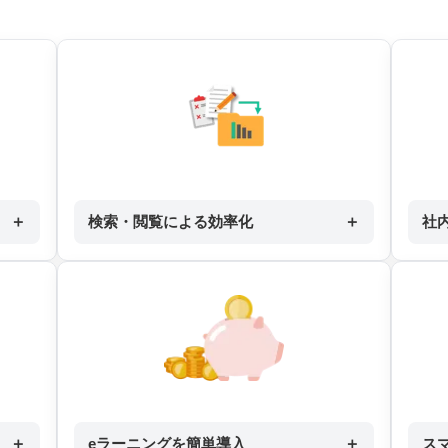
＋
検索・閲覧による効率化
＋
社
＋
eラーニングを簡単導入
＋
ス