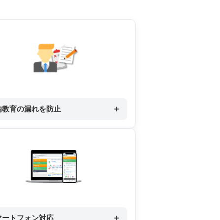
内教育の漏れを防止
＋
マートフォン対応
＋