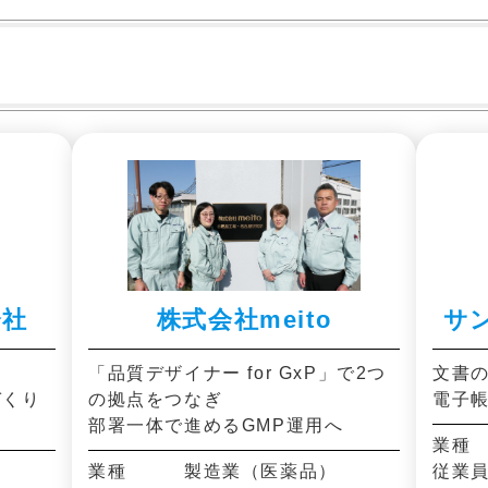
会社
株式会社meito
サ
「品質デザイナー for GxP」で2つ
文書
づくり
の拠点をつなぎ
電子
部署一体で進めるGMP運用へ
業種
業種 製造業（医薬品）
従業員