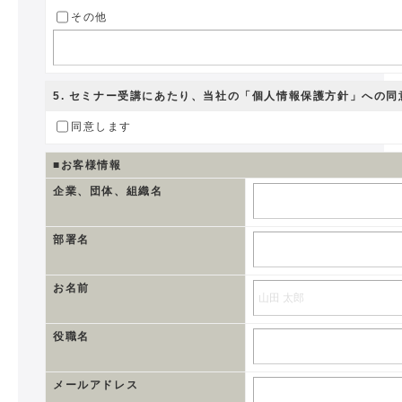
その他
5
. セミナー受講にあたり、当社の
「個人情報保護方針」
への同
同意します
■お客様情報
企業、団体、組織名
部署名
お名前
役職名
メールアドレス