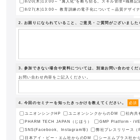
8/20(木)13:00～ “属人化”を断ち切る。スキル管理×職
8/27(木)13:00～ 教育訓練の電子化について～品質デザイナ
2
. お困りになられていること、ご意見・ご質問がございまし
3
. 参加できない場合や資料については、別途お問い合わせくだ
お問い合わせ内容をご記入ください。
4
. 今回のセミナーを知ったきっかけを教えてください。
必須
ユニオンシンクHP
ユニオンシンクからのDM
社内共
PHARM TECH JAPAN（じほう）
GMP Platform・i
SNS(Facebook、Instagram等)
弊社プレスリリース（PR
日本アイ・ビー・エム社からのDM
シーエムプラス社か