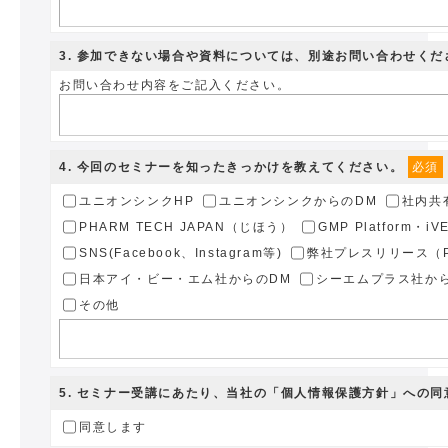
3
. 参加できない場合や資料については、別途お問い合わせくだ
お問い合わせ内容をご記入ください。
4
. 今回のセミナーを知ったきっかけを教えてください。
必須
ユニオンシンクHP
ユニオンシンクからのDM
社内共
PHARM TECH JAPAN（じほう）
GMP Platform・i
SNS(Facebook、Instagram等)
弊社プレスリリース（PR
日本アイ・ビー・エム社からのDM
シーエムプラス社か
その他
5
. セミナー受講にあたり、当社の
「個人情報保護方針」
への同
同意します