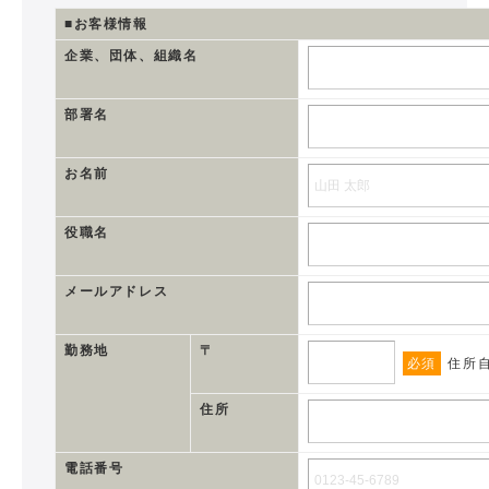
■お客様情報
企業、団体、組織名
部署名
お名前
役職名
メールアドレス
勤務地
〒
必須
住所
住所
電話番号