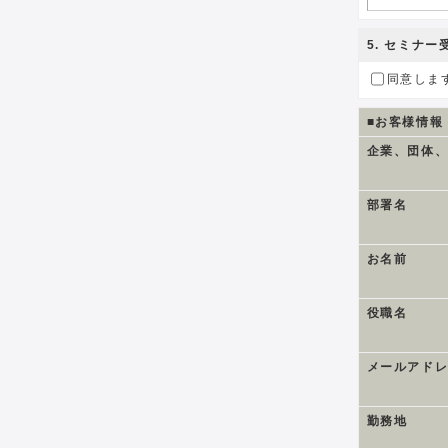
5
. セミナ
同意しま
■お客様情報
企業、団体
部署名
お名前
役職名
メールアド
勤務地