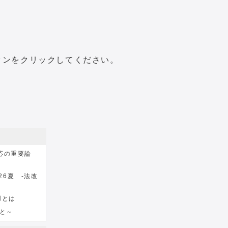
タンをクリックしてください。
対応の重要論
026夏 -法改
用とは
こと～