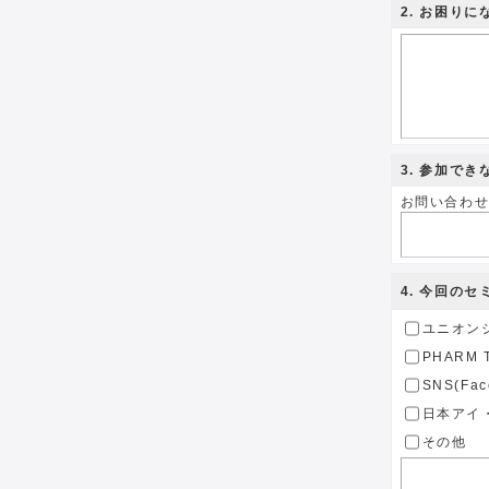
2
. お困り
3
. 参加で
お問い合わ
4
. 今回の
ユニオン
PHARM 
SNS(Fac
日本アイ
その他