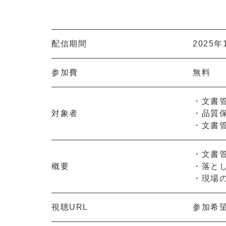
配信期間
2025
参加費
無料
・文書
対象者
・品質
・文書
・文書
概要
・落と
・現場
視聴URL
参加希