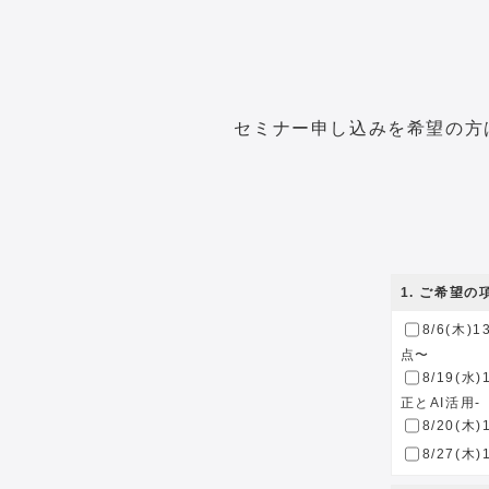
セミナー申し込みを希望の方
1
. ご希望
8/6(木
点〜
8/19(
正とAI活用-
8/20(
8/27(