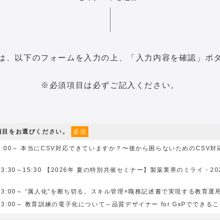
は、以下のフォームを入力の上、「入力内容を確認」ボ
※必須項目は必ずご記入ください。
の項目をお選びください。
必須
)13:00～ 本当にCSV対応できていますか？〜後から困らないためのCSV
水)13:30～15:30 【2026年 夏の特別共催セミナー】製薬業界のミライ・2
木)13:00～ “属人化”を断ち切る。スキル管理×職務記述書で実現する教育運
木)13:00～ 教育訓練の電子化について～品質デザイナー for GxPでできる