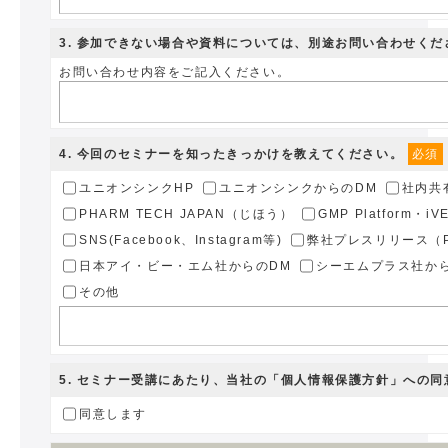
3
. 参加できない場合や資料については、別途お問い合わせくだ
お問い合わせ内容をご記入ください。
4
. 今回のセミナーを知ったきっかけを教えてください。
必須
ユニオンシンクHP
ユニオンシンクからのDM
社内共
PHARM TECH JAPAN（じほう）
GMP Platform・i
SNS(Facebook、Instagram等)
弊社プレスリリース（PR
日本アイ・ビー・エム社からのDM
シーエムプラス社か
その他
5
. セミナー受講にあたり、当社の
「個人情報保護方針」
への同
同意します