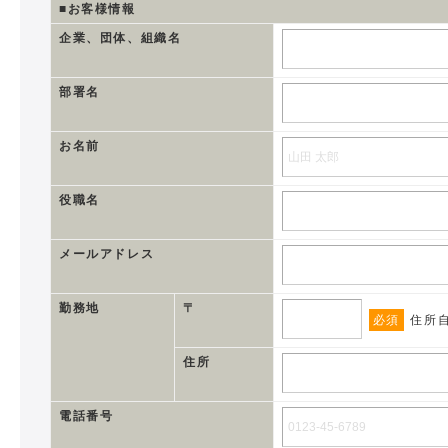
■お客様情報
企業、団体、組織名
部署名
お名前
役職名
メールアドレス
勤務地
〒
必須
住所
住所
電話番号