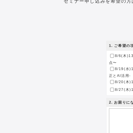
セミナー申し込みを希望の方
1
. ご希望
8/6(木
点〜
8/19(
正とAI活用-
8/20(
8/27(
2
. お困り