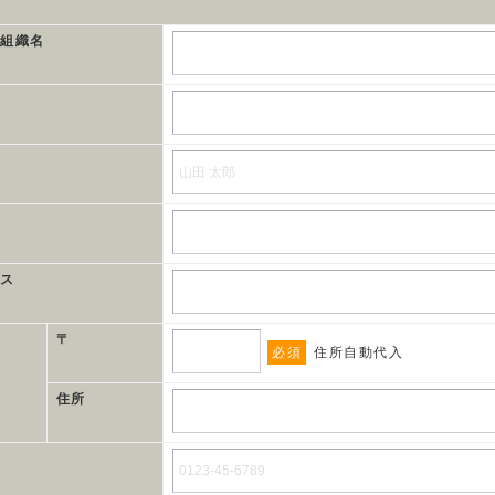
、組織名
レス
〒
必須
住所自動代入
住所