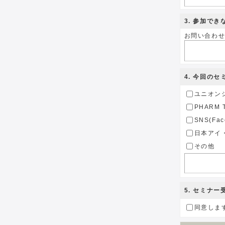
3
. 参加で
お問い合わ
4
. 今回の
ユニオン
PHARM 
SNS(Fac
日本アイ
その他
5
. セミナ
同意しま