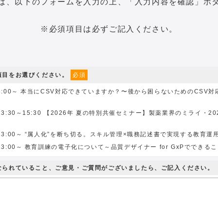
は、以下のフォームを入力の上、「入力内容を確認」ボ
※必須項目は必ずご記入ください。
の項目をお選びください。
必須
)13:00～ 本当にCSV対応できていますか？〜後から困らないためのCSV
水)13:30～15:30 【2026年 夏の特別共催セミナー】製薬業界のミライ・2
木)13:00～ “属人化”を断ち切る。スキル管理×職務記述書で実現する教育運
木)13:00～ 教育訓練の電子化について～品質デザイナー for GxPでできる
になられていること、ご意見・ご質問がございましたら、ご記入ください。