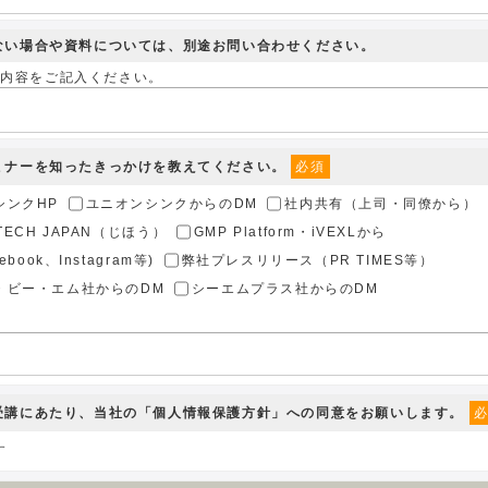
きない場合や資料については、別途お問い合わせください。
せ内容をご記入ください。
セミナーを知ったきっかけを教えてください。
必須
シンクHP
ユニオンシンクからのDM
社内共有（上司・同僚から）
TECH JAPAN（じほう）
GMP Platform・iVEXLから
ebook、Instagram等)
弊社プレスリリース（PR TIMES等）
・ビー・エム社からのDM
シーエムプラス社からのDM
ー受講にあたり、当社の
「個人情報保護方針」
への同意をお願いします。
す