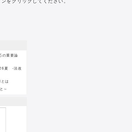
タンをクリックしてください。
対応の重要論
026夏 -法改
用とは
こと～