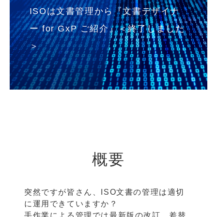
ISOは文書管理から『文書デザイナ
ー for GxP ご紹介』＜終了しました
＞
概要
突然ですが皆さん、ISO文書の管理は適切
に運用できていますか？
手作業による管理では最新版の改訂、差替