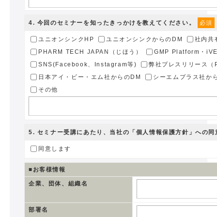
4
. 今回のセミナーを知ったきっかけを教えてください。
必須
ユニオンシンクHP
ユニオンシンクからのDM
社内共
PHARM TECH JAPAN（じほう）
GMP Platform・i
SNS(Facebook、Instagram等)
弊社プレスリリース（PR
日本アイ・ビー・エム社からのDM
シーエムプラス社か
その他
5
. セミナー受講にあたり、当社の
「個人情報保護方針」
への同
同意します
■お客様情報
企業、団体、組織名
部署名