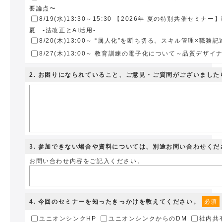
要論点〜
8/19(水)13:30～15:30 【2026年 夏の特別共催セミナ
夏 -法改正とAI活用-
8/20(木)13:00～ “属人化”を断ち切る。スキル管理×職
8/27(木)13:00～ 教育訓練の電子化について～品質デザイナ
2
. お困りになられていること、ご意見・ご質問がございまし
3
. 参加できない場合や資料については、別途お問い合わせくだ
お問い合わせ内容をご記入ください。
4
. 今回のセミナーを知ったきっかけを教えてください。
必須
ユニオンシンクHP
ユニオンシンクからのDM
社内共