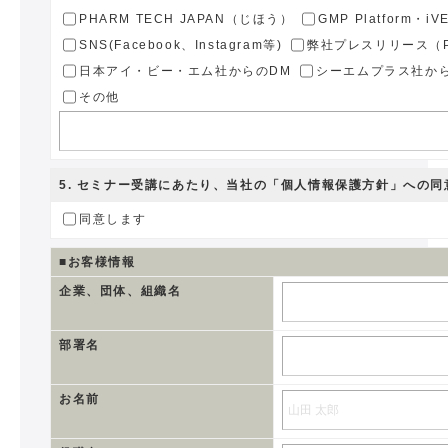
PHARM TECH JAPAN（じほう）
GMP Platform・i
SNS(Facebook、Instagram等)
弊社プレスリリース（PR
日本アイ・ビー・エム社からのDM
シーエムプラス社か
その他
5
. セミナー受講にあたり、当社の
「個人情報保護方針」
への同
同意します
■お客様情報
企業、団体、組織名
部署名
お名前