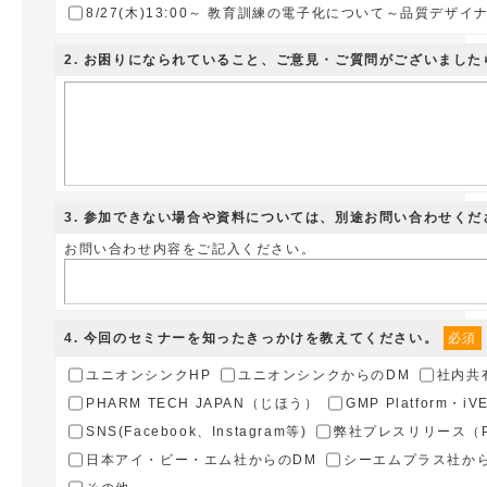
8/27(木)13:00～ 教育訓練の電子化について～品質デザイナ
2
. お困りになられていること、ご意見・ご質問がございまし
3
. 参加できない場合や資料については、別途お問い合わせくだ
お問い合わせ内容をご記入ください。
4
. 今回のセミナーを知ったきっかけを教えてください。
必須
ユニオンシンクHP
ユニオンシンクからのDM
社内共
PHARM TECH JAPAN（じほう）
GMP Platform・i
SNS(Facebook、Instagram等)
弊社プレスリリース（PR
日本アイ・ビー・エム社からのDM
シーエムプラス社か