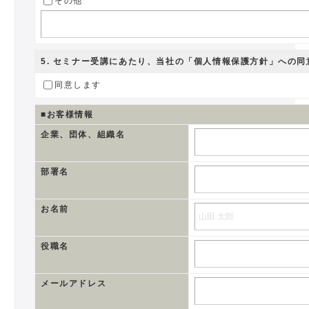
その他
5
. セミナー受講にあたり、当社の
「個人情報保護方針」
への同
同意します
■お客様情報
企業、団体、組織名
部署名
お名前
役職名
メールアドレス