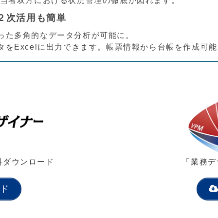
担当者双方における状況管理の徹底が図れます。
２次活用も簡単
った多角的なデータ分析が可能に。
をExcelに出力できます。帳票情報から台帳を作成可
料ダウンロード
「業務デ
ド