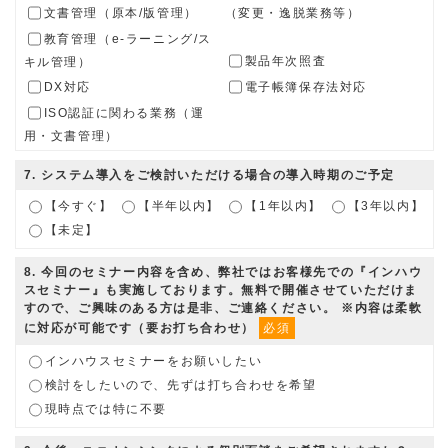
文書管理（原本/版管理）
（変更・逸脱業務等）
教育管理（e-ラーニング/ス
キル管理）
製品年次照査
DX対応
電子帳簿保存法対応
ISO認証に関わる業務（運
用・文書管理）
7
. システム導入をご検討いただける場合の導入時期のご予定
【今すぐ】
【半年以内】
【1年以内】
【3年以内】
【未定】
8
. 今回のセミナー内容を含め、弊社ではお客様先での『インハウ
スセミナー』も実施しております。無料で開催させていただけま
すので、ご興味のある方は是非、ご連絡ください。 ※内容は柔軟
に対応が可能です（要お打ち合わせ）
必須
インハウスセミナーをお願いしたい
検討をしたいので、先ずは打ち合わせを希望
現時点では特に不要