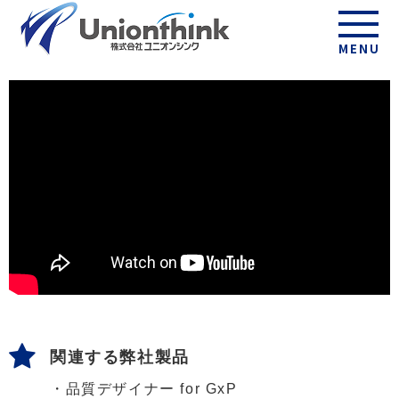
ウェビナー視聴ページ
MENU
関連する弊社製品
・
品質デザイナー for GxP