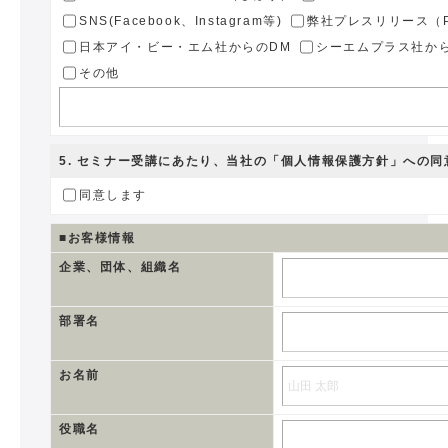
SNS(Facebook、Instagram等)
弊社プレスリリース（PR
日本アイ・ビー・エム社からのDM
シーエムプラス社か
その他
5
. セミナー受講にあたり、当社の
「個人情報保護方針」
への同
同意します
■お客様情報
企業、団体、組織名
部署名
お名前
役職名