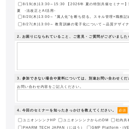
8/19(水)13:30～15:30 【2026年 夏の特別共催セミナ
夏 -法改正とAI活用-
8/20(木)13:00～ “属人化”を断ち切る。スキル管理×職
8/27(木)13:00～ 教育訓練の電子化について～品質デザイナ
2
. お困りになられていること、ご意見・ご質問がございまし
3
. 参加できない場合や資料については、別途お問い合わせくだ
お問い合わせ内容をご記入ください。
4
. 今回のセミナーを知ったきっかけを教えてください。
必須
ユニオンシンクHP
ユニオンシンクからのDM
社内共
PHARM TECH JAPAN（じほう）
GMP Platform・i