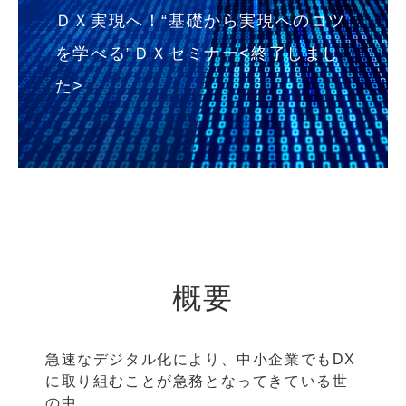
ＤＸ実現へ！“基礎から実現へのコツ
を学べる”ＤＸセミナー<終了しまし
た>
概要
急速なデジタル化により、中小企業でもDX
に取り組むことが急務となってきている世
の中。