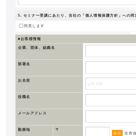
5
. セミナー受講にあたり、当社の
「個人情報保護方針」
への同
同意します
■お客様情報
企業、団体、組織名
部署名
お名前
役職名
メールアドレス
勤務地
〒
必須
住所