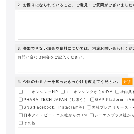
2
. お困りになられていること、ご意見・ご質問がございまし
3
. 参加できない場合や資料については、別途お問い合わせくだ
お問い合わせ内容をご記入ください。
4
. 今回のセミナーを知ったきっかけを教えてください。
必須
ユニオンシンクHP
ユニオンシンクからのDM
社内共
PHARM TECH JAPAN（じほう）
GMP Platform・i
SNS(Facebook、Instagram等)
弊社プレスリリース（PR
日本アイ・ビー・エム社からのDM
シーエムプラス社か
その他